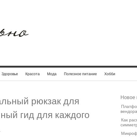
Здоровье
Красота
Мода
Полезное питание
Хобби
Новое 
альный рюкзак для
Платфо
вендора
лный гид для каждого
Как рас
симметр
а
Микроф