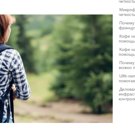
четкост
Микроф
четкост
Почему
француз
Кофе на
помощь
Кофе на
помощь
Почему
можно л
Ulfit-л
помогае
Деловая
инфраст
контрол