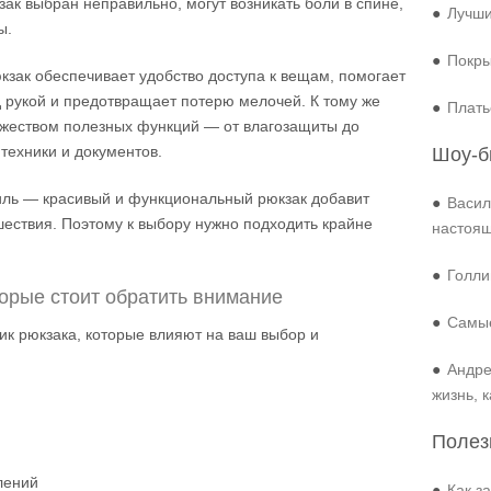
ак выбран неправильно, могут возникать боли в спине,
●
Лучши
ы.
●
Покры
кзак обеспечивает удобство доступа к вещам, помогает
рукой и предотвращает потерю мелочей. К тому же
●
Плать
жеством полезных функций — от влагозащиты до
техники и документов.
Шоу-б
тиль — красивый и функциональный рюкзак добавит
●
Васил
шествия. Поэтому к выбору нужно подходить крайне
настоя
●
Голли
орые стоит обратить внимание
●
Самые
ик рюкзака, которые влияют на ваш выбор и
●
Андре
жизнь, 
Полез
лений
●
Как з