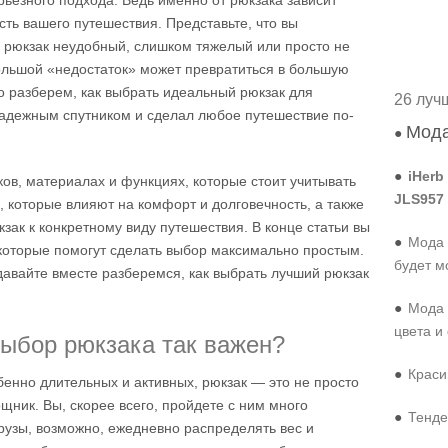
рьезного подхода. Ведь именно от рюкзака зависит
сть вашего путешествия. Представьте, что вы
ш рюкзак неудобный, слишком тяжелый или просто не
ольшой «недостаток» может превратиться в большую
о разберем, как выбрать идеальный рюкзак для
26 луч
надежным спутником и сделал любое путешествие по-
Мода
●
●
iHerb
ов, материалах и функциях, которые стоит учитывать
JLS957
 которые влияют на комфорт и долговечность, а также
кзак к конкретному виду путешествия. В конце статьи вы
●
Мода 
 которые помогут сделать выбор максимально простым.
будет м
 давайте вместе разберемся, как выбрать лучший рюкзак
●
Мода 
цвета и
ыбор рюкзака так важен?
●
Краси
обенно длительных и активных, рюкзак — это не просто
щник. Вы, скорее всего, пройдете с ним много
●
Тенде
грузы, возможно, ежедневно распределять вес и