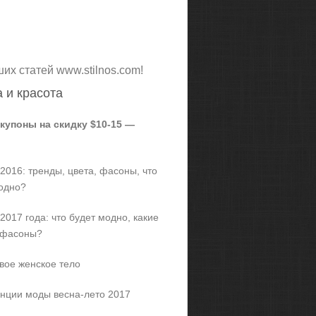
ших статей www.stilnos.com!
 и красота
 купоны на скидку $10-15 —
2016: тренды, цвета, фасоны, что
одно?
2017 года: что будет модно, какие
 фасоны?
вое женское тело
нции моды весна-лето 2017