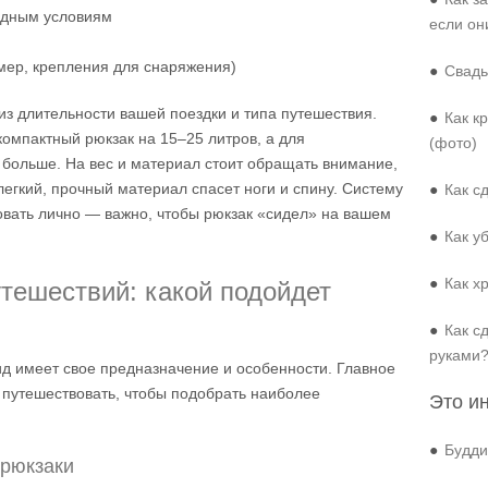
годным условиям
если он
ер, крепления для снаряжения)
●
Свадь
з длительности вашей поездки и типа путешествия.
●
Как к
омпактный рюкзак на 15–25 литров, а для
(фото)
 больше. На вес и материал стоит обращать внимание,
егкий, прочный материал спасет ноги и спину. Систему
●
Как с
овать лично — важно, чтобы рюкзак «сидел» на вашем
●
Как у
●
Как х
тешествий: какой подойдет
●
Как с
руками
ид имеет свое предназначение и особенности. Главное
ь путешествовать, чтобы подобрать наиболее
Это и
●
Будди
 рюкзаки