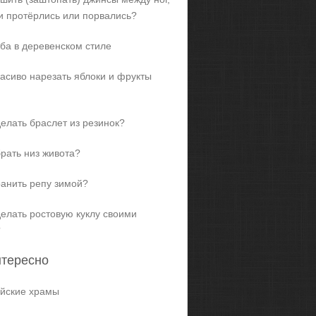
и протёрлись или порвались?
ба в деревенском стиле
расиво нарезать яблоки и фрукты
делать браслет из резинок?
брать низ живота?
ранить репу зимой?
делать ростовую куклу своими
?
нтересно
йские храмы