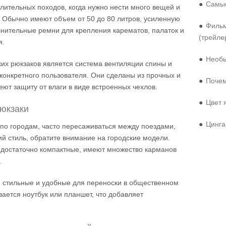
●
Самые
лительных походов, когда нужно нести много вещей и
 Обычно имеют объем от 50 до 80 литров, усиленную
●
Фильм
лнительные ремни для крепления карематов, палаток и
(трейле
я.
●
Необы
их рюкзаков является система вентиляции спины и
конкретного пользователя. Они сделаны из прочных и
●
Почем
еют защиту от влаги в виде встроенных чехлов.
●
Цвет 
рюкзаки
●
Цинга
 по городам, часто пересаживаться между поездами,
й стиль, обратите внимание на городские модели.
 достаточно компактные, имеют множество карманов
.
е стильные и удобные для переноски в общественном
вается ноутбук или планшет, что добавляет