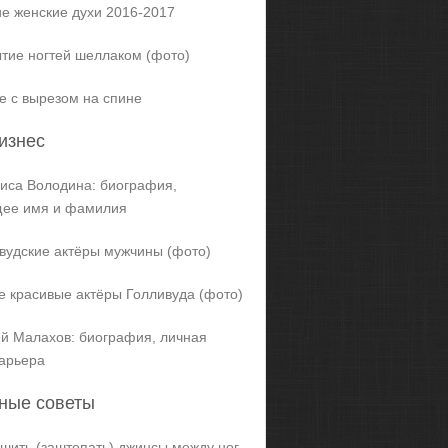
е женские духи 2016-2017
тие ногтей шеллаком (фото)
е с вырезом на спине
изнес
иса Володина: биография,
щее имя и фамилия
вудские актёры мужчины (фото)
 красивые актёры Голливуда (фото)
й Малахов: биография, личная
карьера
ные советы
ашить (заштопать) джинсы между ног,