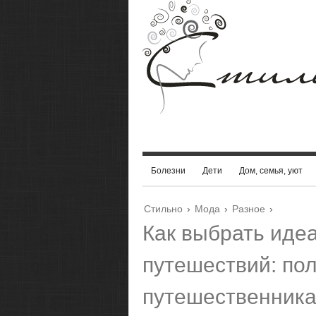
Болезни
Дети
Дом, семья, уют
Стильно
›
Мода
›
Разное
›
Как выбрать иде
путешествий: по
путешественник