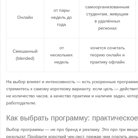
самоорганизованным
от пары
студентам, живущим
Онлайн
недель до
в удалённых
года
регионах
от
хочется сочетать
Смешанный
нескольких
теорию онлайн и
(blended)
недель
практику офлайн
На выбор влияет и интенсивность — есть ускоренные программы
стремитесь к самому короткому варианту, если цель — действи
не количество часов, а качество практики и наличие задач, кот
работодателю.
Как выбрать программу: практическое
Выбор программы — не про бренд и рекламу. Это про три вещи:
результат. Пройдите короткий чек‑лист, прежде чем платить день