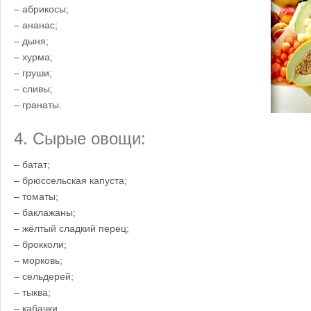
– абрикосы;
– ананас;
– дыня;
– хурма;
– груши;
– сливы;
– гранаты.
4. Сырые овощи:
– батат;
– брюссельская капуста;
– томаты;
– баклажаны;
– жёлтый сладкий перец;
– брокколи;
– морковь;
– сельдерей;
– тыква;
– кабачки.