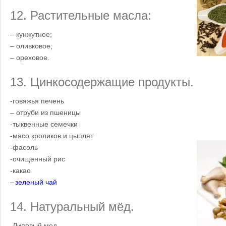
12. Растительные масла:
– кунжутное;
– оливковое;
– ореховое.
13. Цинкосодержащие продукты.
-говяжья печень
– отруби из пшеницы
-тыквенные семечки
-мясо кроликов и цыплят
-фасоль
-очищенный рис
-какао
–
зеленый чай
14. Натуральный мёд.
-Липовый мед