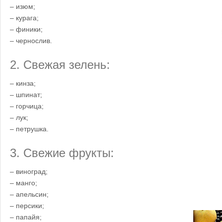
– изюм;
– курага;
– финики;
– чернослив.
2. Свежая зелень:
– кинза;
– шпинат;
– горчица;
– лук;
– петрушка.
3. Свежие фрукты:
– виноград;
– манго;
– апельсин;
– персики;
– папайя;