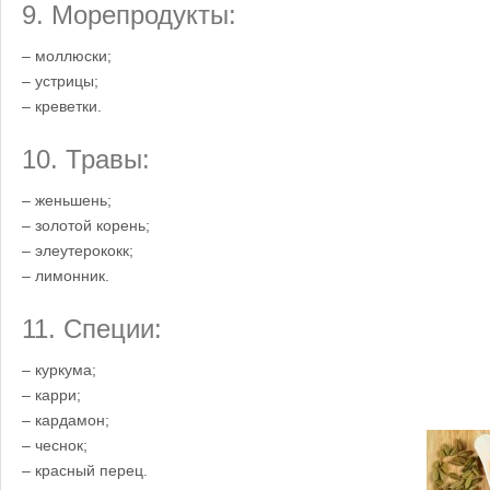
9. Морепродукты:
– моллюски;
– устрицы;
– креветки.
10. Травы:
– женьшень;
– золотой корень;
– элеутерококк;
– лимонник.
11. Специи:
– куркума;
– карри;
– кардамон;
– чеснок;
– красный перец.