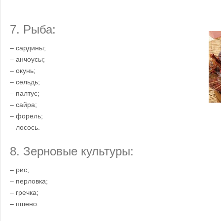
7. Рыба:
– сардины;
– анчоусы;
– окунь;
– сельдь;
– палтус;
– сайра;
– форель;
– лосось.
8. Зерновые культуры:
– рис;
– перловка;
– гречка;
– пшено.