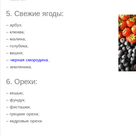
5. Свежие ягоды:
– арбуз;
– клюква;
– малина;
– голубика;
– вишня;
–
черная смородина
;
– земляника.
6. Орехи:
– кешью;
– фундук;
– фисташки;
– грецкие орехи;
– кедровые орехи.