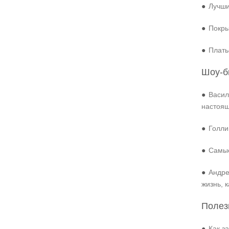
●
Лучши
●
Покры
●
Плать
Шоу-б
●
Васил
настоя
●
Голли
●
Самые
●
Андре
жизнь, 
Полез
●
Как з