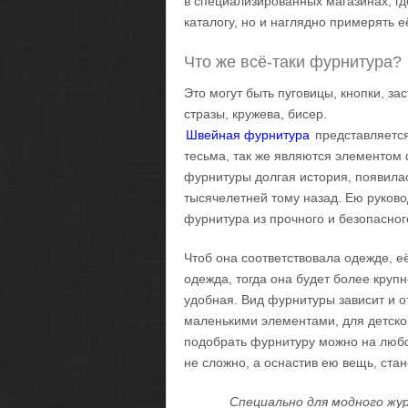
в специализированных магазинах, гд
каталогу, но и наглядно примерять 
Что же всё-таки фурнитура?
Это могут быть пуговицы, кнопки, з
стразы, кружева, бисер.
Швейная фурнитура
представляется
тесьма, так же являются элементом 
фурнитуры долгая история, появилас
тысячелетней тому назад. Ею руково
фурнитура из прочного и безопасног
Чтоб она соответствовала одежде, е
одежда, тогда она будет более крупн
удобная. Вид фурнитуры зависит и от
маленькими элементами, для детско
подобрать фурнитуру можно на любой
не сложно, а оснастив ею вещь, ста
Специально для модного жур