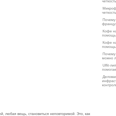
четкост
Микроф
четкост
Почему
француз
Кофе на
помощь
Кофе на
помощь
Почему
можно л
Ulfit-л
помогае
Деловая
инфраст
контрол
й, любая вещь, становиться неповторимой. Это, как