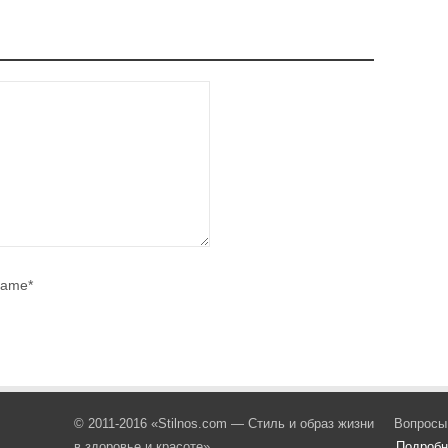
ame*
© 2011-2016 «Stilnos.com — Стиль и образ жизни
Вопросы
в здоровье и красоте»
Подробн