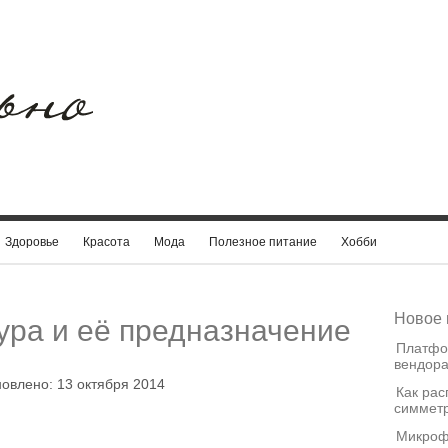
Здоровье
Красота
Мода
Полезное питание
Хобби
Новое 
ра и её предназначение
Платфо
вендора
новлено: 13 октября 2014
Как рас
симметр
Микроф