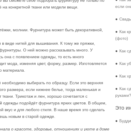
е вы сможете себе подобрать фурнитуру не только по
если он
её на конкретной ткани или модели вещи.
●
Свадь
астёжки, молнии. Фурнитура может быть декоративной,
●
Как к
(фото)
 в виде нитей для вышивания. К тому же пряжки,
фурнитуры. О ней можно рассказывать много. У
●
Как с
ь она с появлением одежды, то есть много
дит мода, изменяя цвет, форму, размер. Изготовляется
●
Как у
о материала.
●
Как х
ё необходимо выбирать по образцу. Если это верхняя
●
Как с
ого размера, если нижнее белье, тогда маленькая и
руками
 ткани. Трикотаж и лен, хорошо сочетается с
й одежды подойдёт фурнитура ярких цветов. В общем,
Это и
 вкус и для любого стиля. В наше время это сделать
нешь новым в старой одежде.
●
Будди
нала о красоте, здоровье, отношениях и уюте в доме