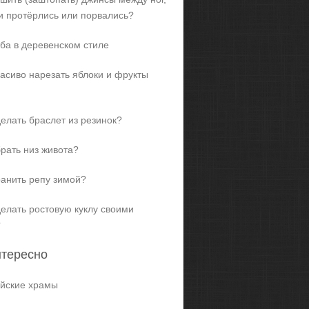
и протёрлись или порвались?
ба в деревенском стиле
расиво нарезать яблоки и фрукты
делать браслет из резинок?
брать низ живота?
ранить репу зимой?
делать ростовую куклу своими
?
нтересно
йские храмы