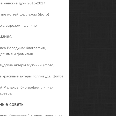
е женские духи 2016-2017
тие ногтей шеллаком (фото)
е с вырезом на спине
изнес
иса Володина: биография,
щее имя и фамилия
вудские актёры мужчины (фото)
 красивые актёры Голливуда (фото)
й Малахов: биография, личная
карьера
ные советы
ашить (заштопать) джинсы между ног,