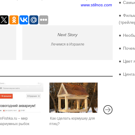
●
Самые
www.stilnos.com
●
Фильм
(трейле
Next Story
●
Необы
Лечимся в Израиле
●
Почем
●
Цвет 
●
Цинга
nFishka.ru – мир
Как сделать кормушку для
вариумных рыбок
птиц?