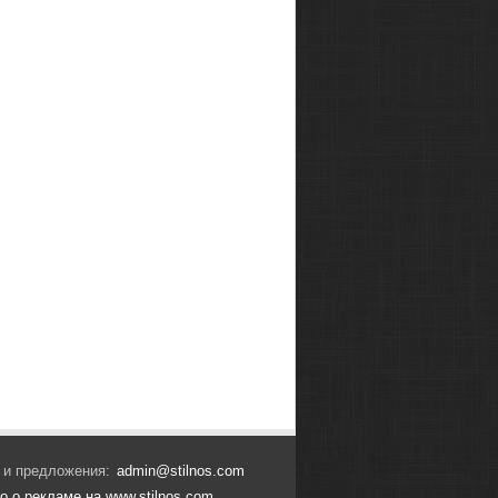
 и предложения:
admin@stilnos.com
о о рекламе на www.stilnos.com