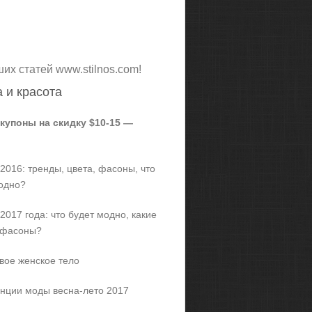
ших статей www.stilnos.com!
 и красота
 купоны на скидку $10-15 —
2016: тренды, цвета, фасоны, что
одно?
2017 года: что будет модно, какие
 фасоны?
вое женское тело
нции моды весна-лето 2017