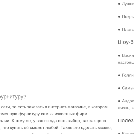
●
Лучши
●
Покры
●
Плать
Шоу-б
●
Васил
настоя
●
Голли
●
Самые
фурнитуру?
●
Андре
сети, то есть заказать в интернет-магазине, в котором
жизнь, 
ирменную фурнитуру самых известных фирм
Полез
ии. К тому же, у вас всегда есть выбор, так как цена
, что купить её сможет любой. Также это сделать можно,
●
Как з