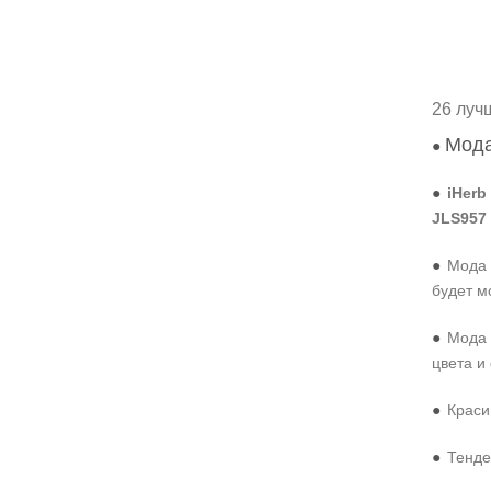
26 луч
Мода
●
●
iHerb
JLS957
●
Мода 
будет м
●
Мода 
цвета и
●
Краси
●
Тенде