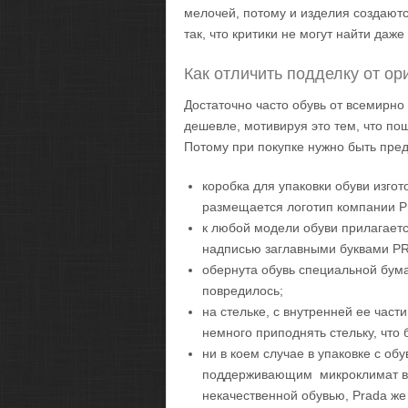
мелочей, потому и изделия создаютс
так, что критики не могут найти да
Как отличить подделку от ор
Достаточно часто обувь от всемирн
дешевле, мотивируя это тем, что п
Потому при покупке нужно быть пре
коробка для упаковки обуви изгот
размещается логотип компании P
к любой модели обуви прилагаетс
надписью заглавными буквами P
обернута обувь специальной бума
повредилось;
на стельке, с внутренней ее час
немного приподнять стельку, что б
ни в коем случае в упаковке с о
поддерживающим микроклимат в уп
некачественной обувью, Prada же 