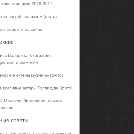
е женские духи 2016-2017
тие ногтей шеллаком (фото)
е с вырезом на спине
изнес
иса Володина: биография,
щее имя и фамилия
вудские актёры мужчины (фото)
 красивые актёры Голливуда (фото)
й Малахов: биография, личная
карьера
ные советы
ашить (заштопать) джинсы между ног,