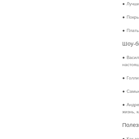
●
Лучши
●
Покры
●
Плать
Шоу-б
●
Васил
настоя
●
Голли
●
Самые
●
Андре
жизнь, 
Полез
●
Как з