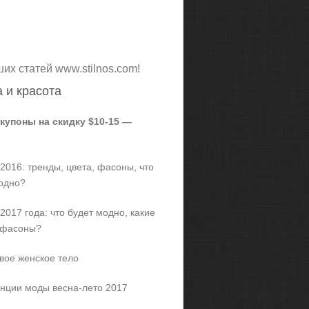
ших статей www.stilnos.com!
 и красота
 купоны на скидку $10-15 —
2016: тренды, цвета, фасоны, что
одно?
2017 года: что будет модно, какие
 фасоны?
вое женское тело
нции моды весна-лето 2017