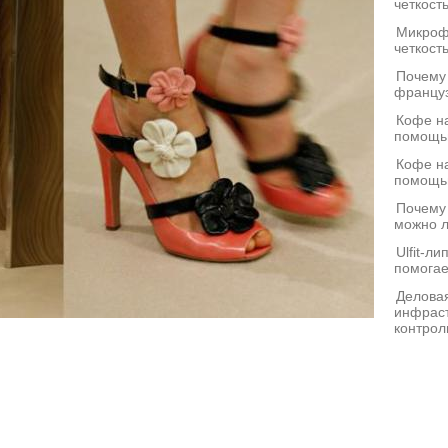
четкост
Микроф
четкост
Почему
француз
Кофе на
помощь
Кофе на
помощь
Почему
можно л
Ulfit-л
помогае
Деловая
инфраст
контрол