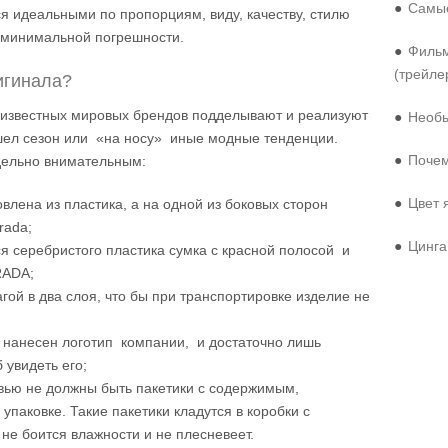
●
Самые
я идеальными по пропорциям, виду, качеству, стилю
же минимальной погрешности.
●
Фильм
(трейле
игинала?
о известных мировых брендов подделывают и реализуют
●
Необы
ошел сезон или «на носу» иные модные тенденции.
●
Почем
дельно внимательным:
●
Цвет 
овлена из пластика, а на одной из боковых сторон
rada;
●
Цинга
я серебристого пластика сумка с красной полосой и
RADA;
гой в два слоя, что бы при транспортировке изделие не
ти нанесен логотип компании, и достаточно лишь
 увидеть его;
бувью не должны быть пакетики с содержимым,
аковке. Такие пакетики кладутся в коробки с
не боится влажности и не плесневеет.