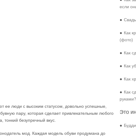
если он
●
Свадь
●
Как к
(фото)
●
Как с
●
Как у
●
Как х
●
Как с
руками
т ее люди с высоким статусом, довольно успешные,
Это и
обувную пару, которая сделает привлекательным любого
а, тонкий безупречный вкус.
●
Будди
конодатель мод. Каждая модель обуви продумана до