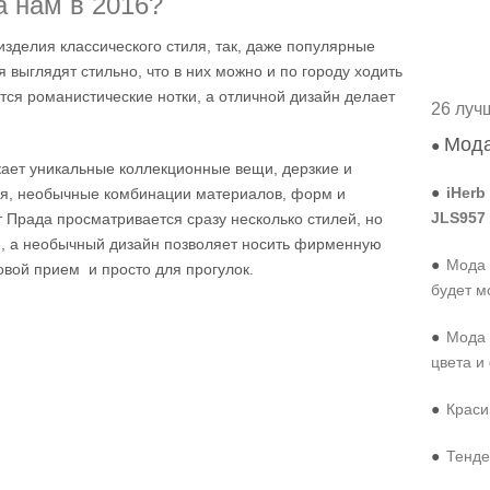
а нам в 2016?
изделия классического стиля, так, даже популярные
 выглядят стильно, что в них можно и по городу ходить
уются романистические нотки, а отличной дизайн делает
26 луч
Мода
●
кает уникальные коллекционные вещи, дерзкие и
●
iHerb
я, необычные комбинации материалов, форм и
JLS957
т Прада просматривается сразу несколько стилей, но
те, а необычный дизайн позволяет носить фирменную
●
Мода 
ловой прием и просто для прогулок.
будет м
●
Мода 
цвета и
●
Краси
●
Тенде