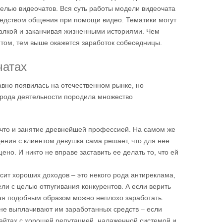
елью видеочатов. Вся суть работы модели видеочата
средством общения при помощи видео. Тематики могут
алкой и заканчивая жизненными историями. Чем
том, тем выше окажется заработок собеседницы.
чатах
авно появилась на отечественном рынке, но
рода деятельности породила множество
, что и занятие древнейшей профессией. На самом же
ения с клиентом девушка сама решает, что для нее
ено. И никто не вправе заставить ее делать то, что ей
сит хороших доходов – это некого рода антиреклама,
ли с целью отпугивания конкурентов. А если верить
тая подобным образом можно неплохо заработать.
не выплачивают им заработанных средств – если
айтах с хорошей репутацией, налаженной системой и