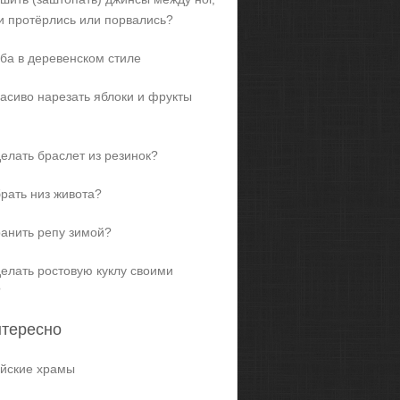
и протёрлись или порвались?
ба в деревенском стиле
расиво нарезать яблоки и фрукты
делать браслет из резинок?
брать низ живота?
ранить репу зимой?
делать ростовую куклу своими
?
нтересно
йские храмы