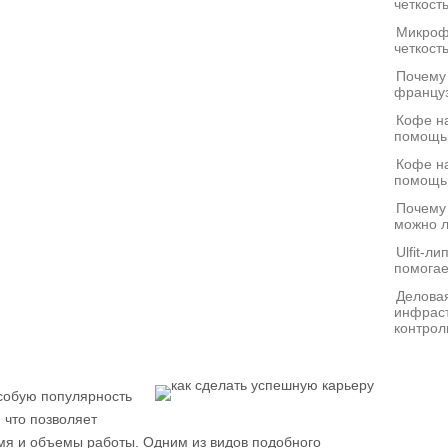
четкост
Микроф
четкост
Почему
француз
Кофе на
помощь
Кофе на
помощь
Почему
можно л
Ulfit-л
помогае
Деловая
инфраст
контрол
особую популярность
 что позволяет
мя и объемы работы. Одним из видов подобного