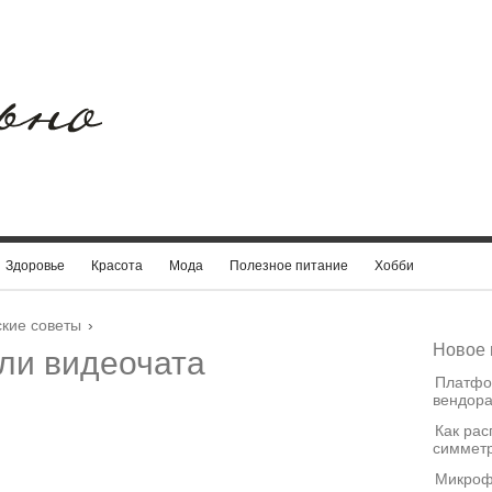
Здоровье
Красота
Мода
Полезное питание
Хобби
кие советы
›
Новое 
ли видеочата
Платфо
вендора
Как рас
симметр
Микроф