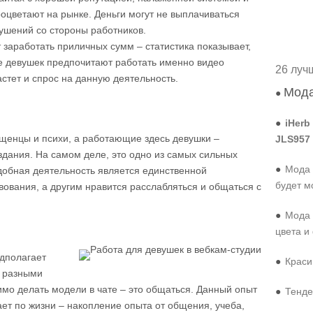
роцветают на рынке. Деньги могут не выплачиваться
рушений со стороны работников.
 заработать приличных сумм – статистика показывает,
е девушек предпочитают работать именно видео
26 луч
стет и спрос на данную деятельность.
Мода
●
●
iHerb
ащенцы и психи, а работающие здесь девушки –
JLS957
дания. На самом деле, это одно из самых сильных
●
Мода 
одобная деятельность является единственной
будет м
ования, а другим нравится расслабляться и общаться с
●
Мода 
цвета и
едполагает
●
Краси
 разными
мо делать модели в чате – это общаться. Данный опыт
●
Тенде
ает по жизни – накопление опыта от общения, учеба,