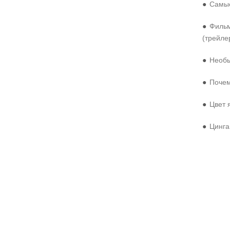
●
Самые
●
Фильм
(трейле
●
Необы
●
Почем
●
Цвет 
●
Цинга