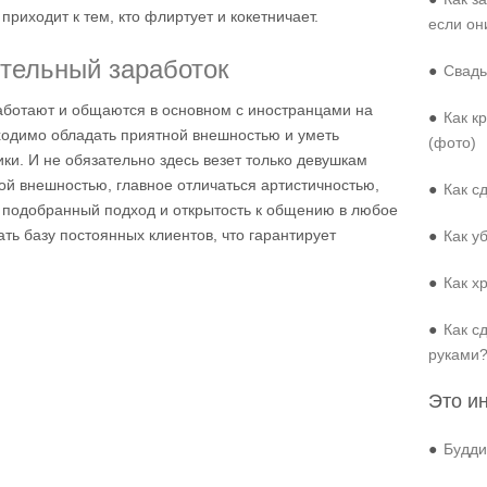
приходит к тем, кто флиртует и кокетничает.
если он
ительный заработок
●
Свадь
работают и общаются в основном с иностранцами на
●
Как к
ходимо обладать приятной внешностью и уметь
(фото)
ки. И не обязательно здесь везет только девушкам
й внешностью, главное отличаться артистичностью,
●
Как с
 подобранный подход и открытость к общению в любое
ь базу постоянных клиентов, что гарантирует
●
Как у
●
Как х
●
Как с
руками
Это и
●
Будди