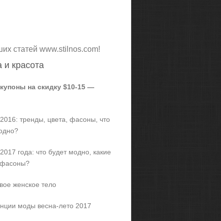
ших статей www.stilnos.com!
 и красота
 купоны на скидку $10-15 —
2016: тренды, цвета, фасоны, что
одно?
2017 года: что будет модно, какие
 фасоны?
вое женское тело
нции моды весна-лето 2017