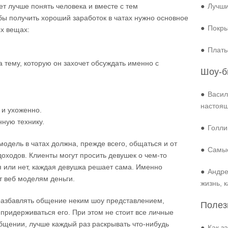
ет лучше понять человека и вместе с тем
●
Лучши
обы получить хороший заработок в чатах нужно основное
●
Покры
х вещах:
●
Плать
тему, которую он захочет обсуждать именно с
Шоу-б
●
Васил
настоя
 и ухоженно.
нную технику.
●
Голли
модель в чатах должна, прежде всего, общаться и от
●
Самые
доходов. Клиенты могут просить девушек о чем-то
я или нет, каждая девушка решает сама. Именно
●
Андре
т веб моделям деньги.
жизнь, 
разбавлять общение неким шоу представлением,
Полез
придерживаться его. При этом не стоит все личные
бщении, лучше каждый раз раскрывать что-нибудь
●
Как з