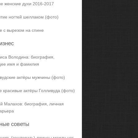
е женские духи 2016-2017
тие ногтей шеллаком (фото)
е с вырезом на спине
изнес
иса Володина: биография,
щее имя и фамилия
вудские актёры мужчины (фото)
 красивые актёры Голливуда (фото)
й Малахов: биография, личная
карьера
ные советы
ашить (заштопать) джинсы между ног,