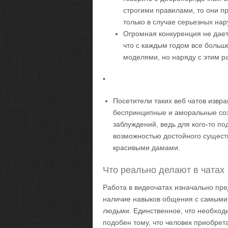
строгими правилами, то они п
только в случае серьезных на
Огромная конкуренция не дает
что с каждым годом все больш
моделями, но наряду с этим ра
•
Посетители таких веб чатов извр
беспринципные и аморальные соз
заблуждений, ведь для кого-то п
возможностью достойного существ
красивыми дамами.
Что реально делают в чатах
Работа в видеочатах изначально пр
наличие навыков общения с самыми
людьми. Единственное, что необходи
подобен тому, что человек приобрет