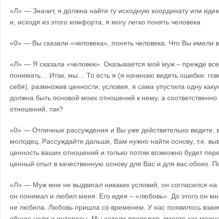
«Л» — Значит, я должна найти ту исходную координату или иде
и, исходя из этого комфорта, я могу легко понять человека
«0» — Вы сказали «человека», понять человека. Что Вы имели в
«Л» — Я сказала «человек». Оказывается мой муж – прежде все
понимать… Итак, мы… То есть я (я начинаю видеть ошибки: гов
себя), размножив ценности, условия, я сама упустила одну каку
должна быть основой моих отношений к нему, а соответственн
отношений, так?
«0» — Отличные рассуждения и Вы уже действительно видите, в
молодец. Рассуждайте дальше, Вам нужно найти основу, т.е. в
ценность ваших отношений и только потом возможно будет пер
ценный опыт в качественную основу для Вас и для вас обоих. По
«Л» — Муж мне не выдвигал никаких условий, он согласился на
он понимал и любил меня. Его идея – «любовь». До этого он мн
не любила. Любовь пришла со временем. У нас появилось вза
общие цели и интересы. Мы хотели проводить вместе как можн