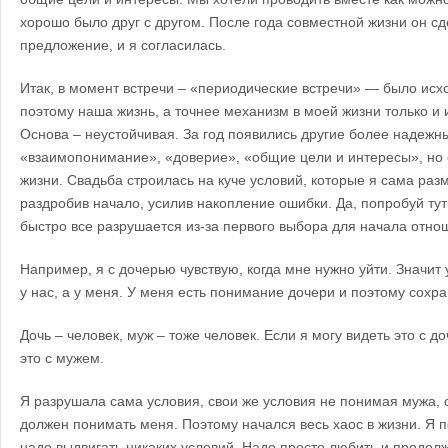
хорошо было друг с другом. После года совместной жизни он с
предложение, и я согласилась.
Итак, в момент встречи – «периодические встречи» — было исх
поэтому наша жизнь, а точнее механизм в моей жизни только и 
Основа – неустойчивая. За год появились другие более надежн
«взаимопонимание», «доверие», «общие цели и интересы», но
жизни. Свадьба строилась на куче условий, которые я сама ра
раздробив начало, усилив накопление ошибки. Да, попробуй тут
быстро все разрушается из-за первого выбора для начала отно
Например, я с дочерью чувствую, когда мне нужно уйти. Значит у
у нас, а у меня. У меня есть понимание дочери и поэтому сохр
Дочь – человек, муж – тоже человек. Если я могу видеть это с д
это с мужем.
Я разрушала сама условия, свои же условия не понимая мужа, с
должен понимать меня. Поэтому начался весь хаос в жизни. Я п
надо выдвигать никаких условий. Надо просто любить и продол