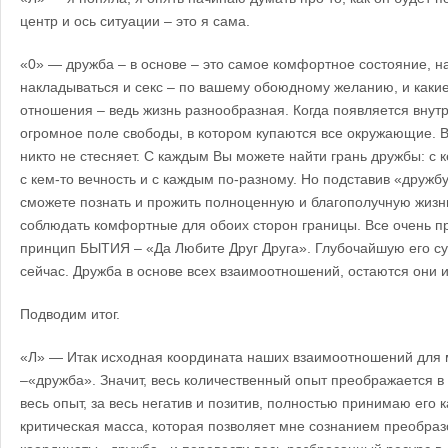
центр и ось ситуации – это я сама.
«0» — дружба – в основе – это самое комфортное состояние, н
накладываться и секс – по вашему обоюдному желанию, и каки
отношения – ведь жизнь разнообразная. Когда появляется внут
огромное поле свободы, в котором купаются все окружающие. В
никто не стесняет. С каждым Вы можете найти грань дружбы: с ке
с кем-то вечность и с каждым по-разному. Но подставив «дружбу
сможете познать и прожить полноценную и благополучную жизнь
соблюдать комфортные для обоих сторон границы. Все очень пр
принцип БЫТИЯ – «Да Любите Друг Друга». Глубочайшую его су
сейчас. Дружба в основе всех взаимоотношений, остаются они и
Подводим итог.
«Л» — Итак исходная координата наших взаимоотношений для 
–«дружба». Значит, весь количественный опыт преображается в 
весь опыт, за весь негатив и позитив, полностью принимаю его 
критическая масса, которая позволяет мне сознанием преобраз