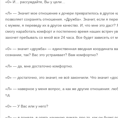
«0» И… рассуждайте, Вы у цели…
«Л» — Значит мое отношение к дочери превратилось в другое к
позволяет сохранять отношения. «Дружба». Значит, если я пер
с мужем, я переведу их в другое качество. И, что мне это даст? 
смогу наработать комфорт и постепенно время наших встреч ув
захочет пребывать со мной все 24 часа. Все будет зависеть от ме
«0» — значит «дружба» — единственная вводная координата в
сознании, так? Вас это устраивает? Вам комфортно?
«Л» — да, мне достаточно комфортно.
«0» — достаточно, это значит, не всё закончили. Что значит «до
«Л» — наверное у меня вопрос, а как же другие отношения: любо
т.д.
«0» — У Вас или у него?
«Л» — я поняла, я опять начинаю думать про то, как он будет по